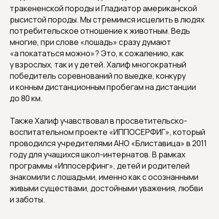
тракененской породы и Гладиатор американской
рысистой породы. Мы стремимся исцелить в людях
потребительское отношение к животным. Ведь
многие, при слове «лошадь» сразу думают
«а покататься можно»? Это, к сожалению, как
у взрослых, так и у детей. Халиф многократный
победитель соревнований по выедке, конкуру
и конным дистанционным пробегам на дистанции
до 80 км.
Также Халиф учавствовал в просветительско-
воспитательном проекте «ИППОСЕРФИГ», который
проводился учредителями АНО «Блиставица» в 2011
году для учащихся школ-интернатов. В рамках
программы «Иппосерфинг», детей и родителей
знакомили с лошадьми, именно как с осознанными
живыми существами, достойными уважения, любви
и заботы.